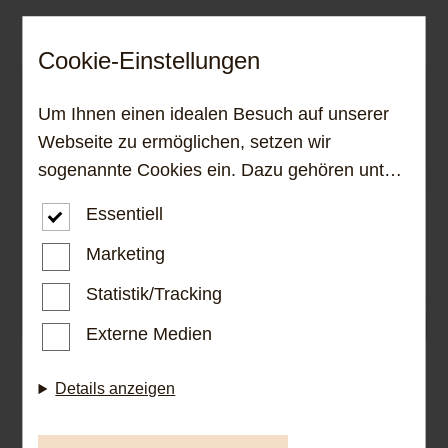
Cookie-Einstellungen
Um Ihnen einen idealen Besuch auf unserer
Webseite zu ermöglichen, setzen wir
sogenannte Cookies ein. Dazu gehören unter
anderem Cookies, die für die Steuerung und
Essentiell
den reibungslosen Betrieb unserer
kommerziellen Unternehmensseite notwendig
Marketing
sind. Zusätzlich verwenden wir Cookies zur
Statistik/Tracking
anonymen Erhebung von Statistiken sowie
Externe Medien
solche, die zur Ausspielung und Anzeige
personalisierter Inhalte auch nach dem
Bauelemente
Details anzeigen
Besuch unserer Webseite eingesetzt werden
Türen verbinden – elegant, sicher und
können. Durch unsere Cookie-Einstellungen
komfortabel