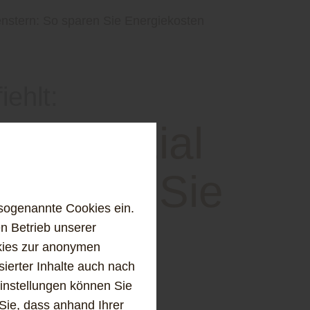
enstern: So sparen Sie Energiekosten
ehlt:
rpotenzial
 sparen Sie
sogenannte Cookies ein.
osten
n Betrieb unserer
kies zur anonymen
sierter Inhalte auch nach
instellungen können Sie
Sie, dass anhand Ihrer