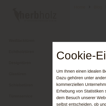
Home
Blog
Weißlacktüren
Cookie-Ei
Echtholztüren
Designtüren
Um Ihnen einen idealen B
Glastüren
Dazu gehören unter andere
kommerziellen Unternehme
Schiebetüren
Erhebung von Statistiken 
Türenservice
dem Besuch unserer Webse
selbst entscheiden, ob un